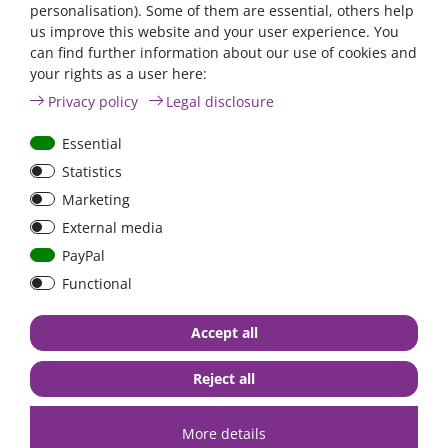
personalisation). Some of them are essential, others help
Fragen/Antworten Seite unter nachfolgendem Link:
FAQ Seite
us improve this website and your user experience. You
can find further information about our use of cookies and
your rights as a user here:
Privacy policy
Legal disclosure
high quality goods
huge warehouse
best service
Essential
Statistics
Similar articles
Marketing
External media
PayPal
Functional
Accept all
Reject all
Dekalin MS-5 adhesive
PROFI Aluminum
More details
set white | one-
Mounting angles (4 pcs.)