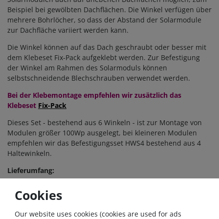
Beispiel bei gewölbten Dachflächen.
Die Winkel verfügen über
mehrere Bohrlöcher, so dass der Abstand der Solarmodule
zur Dachfläche variiert werden kann.
Die Winkel können auf das Dach geschraubt oder besser mit
dem Klebeset Fix-Pack aufgeklebt werden.
Zur Befestigung
der Winkel am Rahmen des Solarmoduls können
selbstschneidende Blechschrauben verwendet werden.
Bei der Klebemontage empfehlen wir zusätzlich das
Klebeset
Fix-Pack
Dieses Set - bestehend aus 6 Winkeln - ist zur Montage von
Modulen größer 100Wp ausgelegt, bei kleineren Modulen
empfehlen wir das Befestigungsset HWS4 bestehend aus 4
Haltewinkeln.
Lieferumfang:
PROFI Haltewinkelset (4 Stück) HWS4_sw
Cookies
8 x selbstschneidende Edelstahlschrauben Linsenkopf
4,8x19
Our website uses cookies (cookies are used for ads
Weitere hilfreiche Tipps finden Sie in unserer FAQ