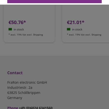
component adhesive
for solar cells
€50.76*
€21.01*
in stock
in stock
*
excl. 19% Vat
excl.
Shipping
*
excl. 19% Vat
excl.
Shipping
Contact
FraRon electronic GmbH
Industriestr. 2a
63825 Schöllkrippen
Germany
Phone
+49 (0)6024 6341560