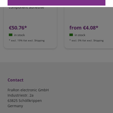
set white | one-
6mm²
component adhesive
€50.76*
from €4.08*
in stock
in stock
*
excl. 19% Vat
excl.
Shipping
*
excl. 0% Vat
excl.
Shipping
Contact
FraRon electronic GmbH
Industriestr. 2a
63825 Schöllkrippen
Germany