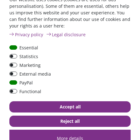
(screen.availWidth/2-400)+',top='+(screen.availHeight/2-
personalisation). Some of them are essential, others help
400)+'');return" false;'="" title="FAQ">FAQ Seite
us improve this website and your user experience. You
can find further information about our use of cookies and
your rights as a user here:
Privacy policy
Legal disclosure
high quality goods
huge warehouse
best service
Essential
Statistics
Similar articles
Marketing
External media
PayPal
Zero-ta
Functional
Accept all
Reject all
Dekalin MS-5 adhesive
Solar cable Xtrem 2 x
More details