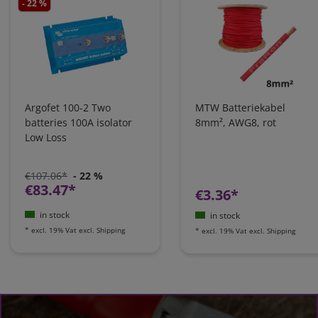
- 22 %
Argofet 100-2 Two
MTW Batteriekabel
batteries 100A isolator
8mm², AWG8, rot
Low Loss
€107.06*
- 22 %
€83.47*
€3.36*
in stock
in stock
*
excl. 19% Vat
excl.
Shipping
*
excl. 19% Vat
excl.
Shipping