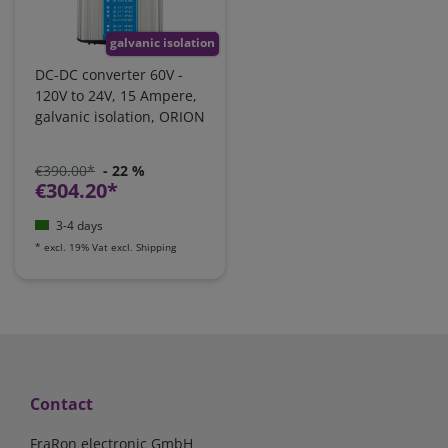
galvanic isolation
DC-DC converter 60V -
120V to 24V, 15 Ampere,
galvanic isolation, ORION
€390.00*
- 22 %
€304.20*
3-4 days
*
excl. 19% Vat
excl.
Shipping
Contact
FraRon electronic GmbH