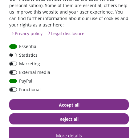
(screen.availWidth/2-400)+',top='+(screen.availHeight/2-
personalisation). Some of them are essential, others help
400)+'');return" false;'="" title="FAQ" href="/faq/">FAQ Seite
us improve this website and your user experience. You
can find further information about our use of cookies and
your rights as a user here:
Privacy policy
Legal disclosure
high quality goods
huge warehouse
best service
Essential
Statistics
Similar articles
Marketing
External media
PayPal
- 22 %
Functional
Accept all
Reject all
Victron VE.Direct-to-USB
More details