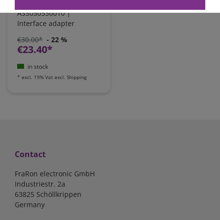
interface |
ASS030530010 |
Interface adapter
€30.00*
- 22 %
€23.40*
in stock
*
excl. 19% Vat
excl.
Shipping
Contact
FraRon electronic GmbH
Industriestr. 2a
63825 Schöllkrippen
Germany