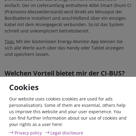
einfach: Der im Lieferumfang enthaltene 400A Smart-Shunt CI
(Präzisions-Messwiderstand) wird direkt am Minuspol der
Bordbatterie installiert und anschließend über ein einziges
Kabel mit dem Anzeigegerät verbunden. So ist das System
schnell und unkompliziert betriebsbereit.
Tipp:
Mit der kostenlosen Energy-Monitor-App können Sie
sich alle Werte auch über das Handy oder Tablet anzeigen
und speichern lassen.
Welchen Vorteil bietet mir der CI-BUS?
In immer mehr Caravans und Reisemobilen übernehmen
Cookies
moderne CI-BUS-Bordmanagementsysteme
die
zentrale
Steuerung
einer Vielzahl von Geräten und Funktionen im
Our website uses cookies (cookies are used for ads
Bordnetzwerk – ein Trend, der den fortschreitenden Einzug
personalisation). Some of them are essential, others help
der Digitalisierung in die Freizeitfahrzeugbranche
us improve this website and your user experience. You
widerspiegelt. So halten innovative Lösungen wie die
can find further information about our use of cookies and
drahtlose Steuerung von Heizung, Klimaanlage und weiteren
your rights as a user here:
Bordgeräten per Laptop, Tablet oder Smartphone zunehmend
Privacy policy
Legal disclosure
Einzug in den Alltag auf Reisen – für mehr Komfort und eine