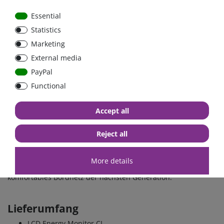
bessere Energieeffizienz gleichermaßen.
Essential
Mit dem integrierten CI-Bus fügt sich der LCD Energy Monitor
Statistics
CI 200
nahtlos in moderne Bordmanagementsysteme
ein
Marketing
und ist damit bestens für die vernetzte Bordtechnik von
heute und morgen gerüstet. Der Anschluss an ein CI-BUS-
External media
Bordmanagementsystem zur Anzeige aller relevanten Daten
PayPal
auf einem zentralen Fahrzeugdisplay erfolgt über die 5-
Functional
polige Steck-Klemmleiste und
muss
in das CI-BUS-
Bordmanagement
eingebunden
werden!
Accept all
Der CI-BUS wurde im Jahr 2011 unter Federführung des
Caravaning Industrie Verbands (CIVD) als
gemeinsamer
Reject all
Branchenstandard der Caravaning-Industrie
ins Leben
gerufen. Er steht für zukunftsorientierte Technik und flexible
Lösungen und wird seitdem kontinuierlich weiterentwickelt –
More details
und bildet damit die Grundlage für ein vernetztes und
komfortables Bordnetz der nächsten Generation.
Lieferumfang
LCD Energy Monitor CI