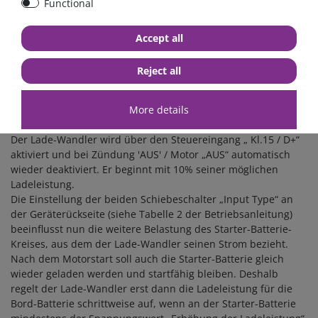
Functional
(Absorbent Glass Mat, Blei-Vlies-Technologie)
c) „Gel“: Verschlossene, gasdichte Gel-Batterien, (dryfit,
Accept all
festgelegter Elektrolyt)
d) „LiFePO4“: Ladespannung 14,4 V für Lithium-LiFePO4-
Batterien mit komplett integrierter Elektronik und
Reject all
Schutzbeschaltung (BMS).
More details
Funktionsweise der Leistungsregelung für Starter-Batterie
und Lichtmaschine:
Der Lade-Wandler wird über den Steuereingang „ Kl.15 / D+“
aktiviert und bei Zündung 'AUS' / Motor „AUS“ automatisch
wieder deaktiviert. Er beginnt mit 10% seiner möglichen
Ladeleistung.
Die Einstellung der beiden Schiebeschalter „Input Type“ an
der Geräterückseite (siehe Tabelle 2 der Betriebsanleitung)
beeinflusst nun die weitere Belastung des Starter-Batterie-
Kreises, aus dem der Lade-Wandler seinen Strom bezieht.
Nach dem Motorstart soll auch die Starter-Batterie gleich
wieder geladen werden und startfähig bleiben. Deshalb
regelt der Lade-Wandler erst dann die Ladeleistung für die
Bord-Batterie schrittweise auf, wenn an der Starter-Batterie