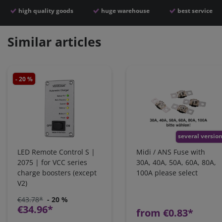
high quality goods
huge warehouse
best service
Similar articles
- 20 %
several versio
LED Remote Control S |
Midi / ANS Fuse with
2075 | for VCC series
30A, 40A, 50A, 60A, 80A,
charge boosters (except
100A please select
V2)
€43.78*
- 20 %
€34.96*
from €0.83*