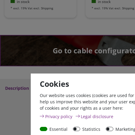
in stock
in stock
*
excl. 19% Vat
excl.
Shipping
*
excl. 19% Vat
excl.
Shipping
Go to cable configurat
Cookies
Description
Technical Data
More Details
Service
Our website uses cookies (cookies are used for
help us improve this website and your user ex
of cookies and your rights as a user here:
Privacy policy
Legal disclosure
zu
Essential
Statistics
Marketin