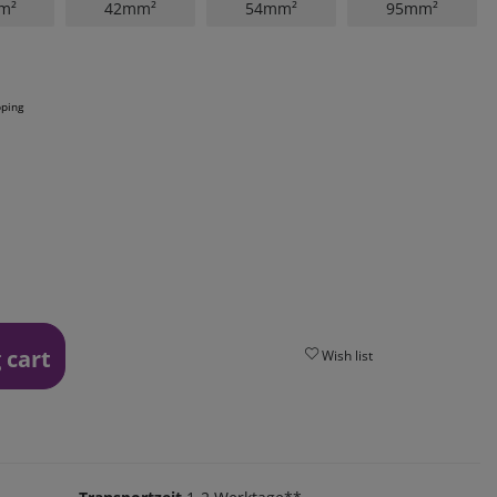
m²
42mm²
54mm²
95mm²
pping
 cart
Wish list