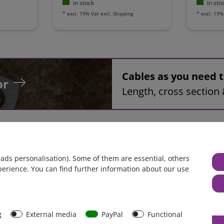
in stock
in sto
*
excl. 19% Vat
excl.
Shipping
*
excl. 19%
Cables as you need
or
Length, cross section 
Download
 ads personalisation). Some of them are essential, others
perience. You can find further information about our use
SGX Batteriekabel 70mm², AWG2/0, rot
Hochstromkabel, zugelassen bis 125°C
r sicheren Montage im Fahrzeug, Boot, Yacht, Caravan, Wohnwa
g
External media
PayPal
Functional