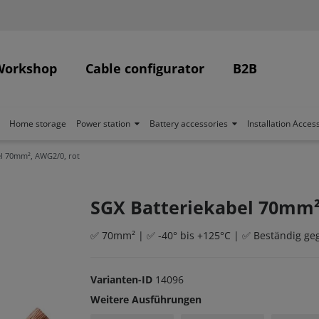
Workshop
Cable configurator
B2B
Home storage
Power station
Battery accessories
Installation Acces
el 70mm², AWG2/0, rot
SGX Batteriekabel 70mm²
✅ 70mm² | ✅ -40° bis +125°C | ✅ Beständig geg
Varianten-ID
14096
Weitere Ausführungen