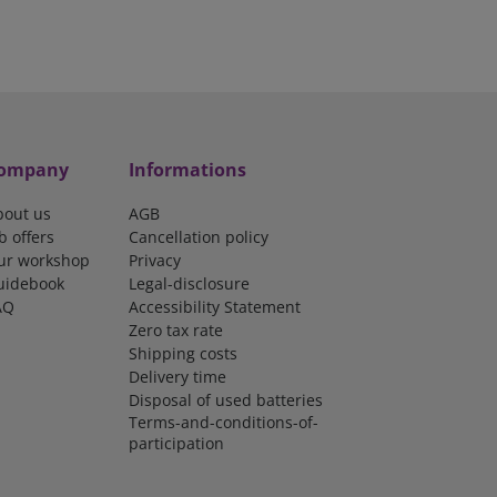
ompany
Informations
bout us
AGB
b offers
Cancellation policy
ur workshop
Privacy
uidebook
Legal-disclosure
AQ
Accessibility Statement
Zero tax rate
Shipping costs
Delivery time
Disposal of used batteries
Terms-and-conditions-of-
participation