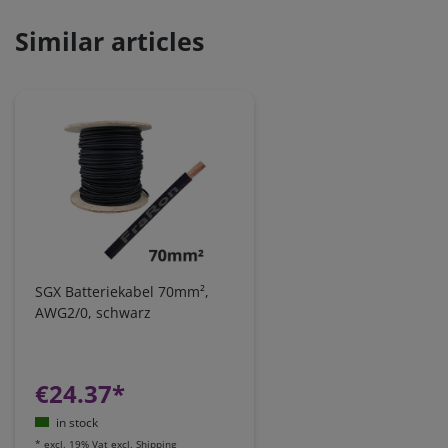
Similar articles
SGX Batteriekabel 70mm²,
AWG2/0, schwarz
€24.37*
in stock
*
excl. 19% Vat
excl.
Shipping