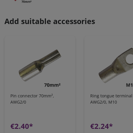
Add suitable accessories
Pin connector 70mm²,
Ring tongue termina
AWG2/0
AWG2/0, M10
€2.40*
€2.24*