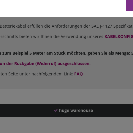
 Anforderungen an Sicherheit, Beständigkeit gegen Verschleiß, Hitz
 Verkabelung von Wechselrichtern zur Batterie, als Brückenkabel 
den.
Batteriekabel erfüllen die Anforderungen der SAE J-1127 Spezifika
schnitts bieten wir Ihnen die Verwendung unseres
KABELKONFI
e zum Beispiel 5 Meter am Stück möchten, geben Sie als Menge: 5
 von der Rückgabe (Widerruf) ausgeschlossen.
rten Seite unter nachfolgendem Link:
FAQ
huge warehouse