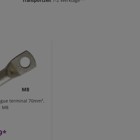
Transportzeit
1-2 Werktage**
ngue terminal 70mm²,
, M8
9*