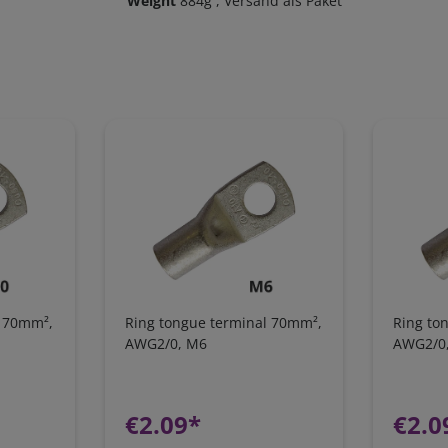
Weight
884g
, Versand als Paket
l 70mm²,
Ring tongue terminal 70mm²,
Ring to
AWG2/0, M6
AWG2/0
€2.09*
€2.0