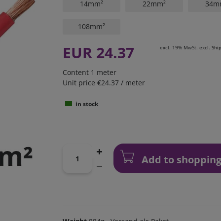
14mm²
22mm²
34m
108mm²
EUR 24.37
excl. 19% MwSt. excl.
Shi
Content
1
meter
Unit price
€24.37 / meter
in stock
Add to shopping