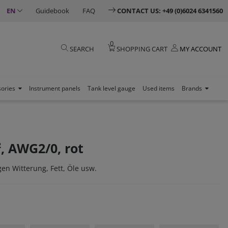
EN
Guidebook
FAQ
CONTACT US: +49 (0)6024 6341560
0
SEARCH
SHOPPING CART
MY ACCOUNT
sories
Instrument panels
Tank level gauge
Used items
Brands
, AWG2/0, rot
en Witterung, Fett, Öle usw.