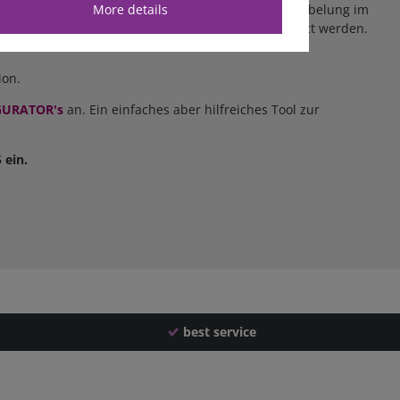
More details
e und Alterung gestellt sind. Sie sind für die Verkabelung im
zwischen den Batterien oder als Ladekabel eingesetzt werden.
tion.
GURATOR's
an. Ein einfaches aber hilfreiches Tool zur
 ein.
best service