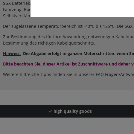
SGX Batteriekabel sollten überall dort eingesetzt werden wo hohe
Fahrzeug, Boot, LKW usw. konzipiert und zugelassen. Es kann zur
Selbstverständlich kann es auch als Starterkabel verwendet wer
Der zugelassene Temperaturbereich ist -40°C bis 125°C. Die SGX 
Zur Bestimmung des für ihre Anwendung notwendigen Kabelquer
Bestimmung des richtigen Kabelquerschnitts.
Hinweis:
Die Abgabe erfolgt in ganzen Meterschritten, wenn Si
Bitte beachten Sie, dieser Artikel ist Zuschnittware und daher
Weitere hilfreiche Tipps finden Sie in unserer FAQ Fragen/Antwo
high quality goods