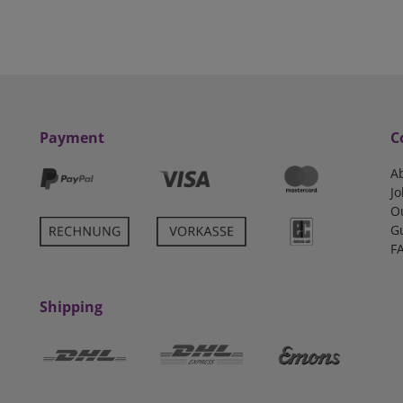
Payment
C
A
Jo
O
G
F
Shipping