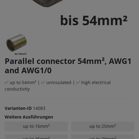
Parallel connector 54mm², AWG1
and AWG1/0
✅ up to 54mm² | ✅ uninsulated | ✅ high electrical
conductivity
Varianten-ID
14083
Weitere Ausführungen
up to 16mm²
up to 25mm²
up to 35mm²
up to 70mm²