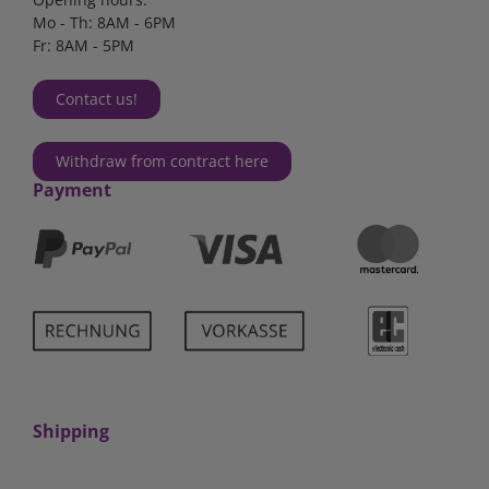
Mo - Th: 8AM - 6PM
Fr: 8AM - 5PM
Contact us!
Withdraw from contract here
Payment
Shipping