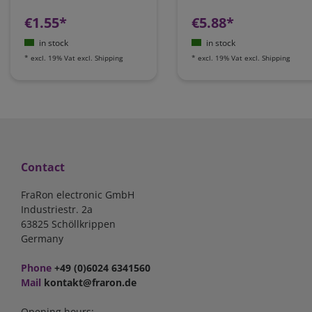
€1.55*
€5.88*
in stock
in stock
*
excl. 19% Vat
excl.
Shipping
*
excl. 19% Vat
excl.
Shipping
Contact
FraRon electronic GmbH
Industriestr. 2a
63825 Schöllkrippen
Germany
Phone
+49 (0)6024 6341560
Mail
kontakt@fraron.de
Opening hours: