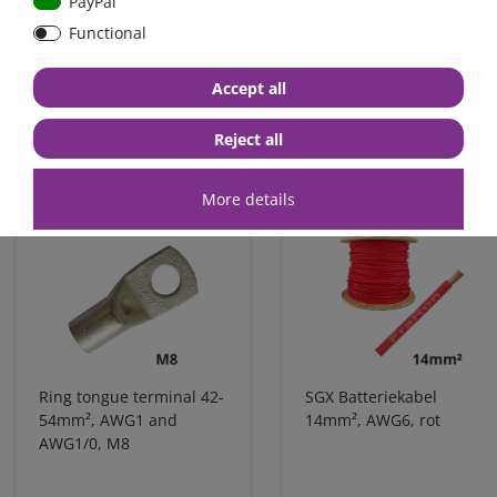
PayPal
Functional
high quality goods
huge warehouse
best service
Accept all
Reject all
Similar articles
More details
Ring tongue terminal 42-
SGX Batteriekabel
54mm², AWG1 and
14mm², AWG6, rot
AWG1/0, M8