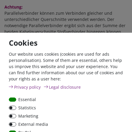
Achtung:
Parallelverbinder können zum Verbinden gleicher und
unterschiedlicher Querschnitte verwendet werden. Der
notwendige Parallelverbinder ergibt sich aus der Summe der
beiden Kabelquerschnitte.Stoßverbinder hingegen können
nur zum Verbinden gleicher Kabelquerschnitte verwendet
Cookies
werden. Der notwendige Stoßverbinder ist in gleicher Größe
wie der Kabelquerschnitt zu wählen.
Our website uses cookies (cookies are used for ads
personalisation). Some of them are essential, others help
In unserer Kabelkonfektion bieten wir Ihnen die Fertigung von
us improve this website and your user experience. You
Batteriekabeln nach ihrem Wunsch an. Wir können alle
can find further information about our use of cookies and
gängigen Anschlussstücke anbringen sowie Sicherungen ins
your rights as a user here:
Kabel integrieren.
Zur Bestimmung des für ihre Anwendung
notwendigen Kabelquerschnitts bieten wir Ihnen die
Privacy policy
Legal disclosure
Verwendung unseres
KABELKONFIGURATOR's
an. Ein
einfaches aber hilfreiches Tool zur Bestimmung des richtigen
Essential
Kabelquerschnitts.
Statistics
Hilfreiche Tipps finden Sie in unserer FAQ Fragen/Antworten
Marketing
Seite unter nachfolgendem Link:
FAQ Seite
External media